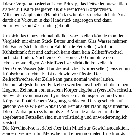
Dieser Vorgang basiert auf dem Prinzip, das Fettzellen wesentlich
stärker auf Kälte reagieren als die restlichen Körperzellen.
Mit einem Applikator (Handstück) wird das zu behandelnde Areal
durch ein Vakuum in das Handstück angesogen und dann
Schrittweise auf 4°C runter gekühlt.
Um sich das Ganze einmal bildlich vorzustellen könnte man den
Vergleich mit einem Stück Butter und einem Glas Wasser nehmen.
Die Butter (steht in diesem Fall für die Fettzellen) wird im
Kühlschrank fest und dadurch kann dann kein Zellstoffwechsel
mehr stattfinden. Nach einer Zeit von ca. 60 min ohne den
lebensnotwendigen Zellstoffwechsel stirbt die Fettzelle ab.
Dem Glas Wasser (steht für die restlichen Körperzellen) passiert im
Kühlschrank nichts. Es ist nach wie vor flüssig. Der
Zellstoffwechsel der Zelle kann ganz normal weiter laufen.
Die nun abgestorbenen Fettzellen werden anschließend über einen
längeren Zeitraum von unserem Körper abgebaut (verstoffwechselt).
Sie werden von unserem Lymphsystem abtransportiert und vom
Körper auf natürlichem Weg ausgeschieden. Dies geschieht auf
gleiche Weise wie der Abbau von Fett aus der Nahrungsaufnahme.
Dieser Abbauprozess kann bis zu 3 Monate andauern und die
abgebauten Fettzellen sind nun vollständig und unwiederbringlich
zerstört.
Die Kryolipolyse ist dabei aber kein Mittel zur Gewichtsreduktion,
sondern vielmehr für Menschen mit einem normalen Ernährungs-