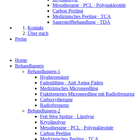
Mesotherapie · PCL · Polynukleotide
Carbon Peeling
Medizinisches Peeling · TCA
Sauerstoffbehandlung · TDA
Kontakt
Über mich
Preise
Home
Behandlungen
Behandlungen-1
Hyaluronsäure
Fadenlifting · Anti Aging Fäden
Medizinisches Microneedling
Fraktioniertes Microneedling mit Radiofrequenz
Carboxytherapie
Radiofrequenz
Behandlungen-2
Fett Weg Spritze · Lipolyse
Kryolipolyse
Mesotherapie · PCL · Polynukleotide
Carbon Peeling
Medizinisches Peeling · TCA