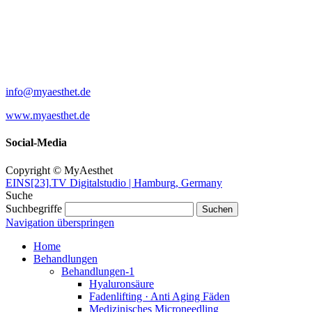
MyAesthet
Eppendorfer Baum 38
20249 Hamburg
+49 40 63732376
info@myaesthet.de
www.myaesthet.de
Social-Media
Copyright © MyAesthet
EINS[23].TV Digitalstudio | Hamburg, Germany
Suche
Suchbegriffe
Navigation überspringen
Home
Behandlungen
Behandlungen-1
Hyaluronsäure
Fadenlifting · Anti Aging Fäden
Medizinisches Microneedling