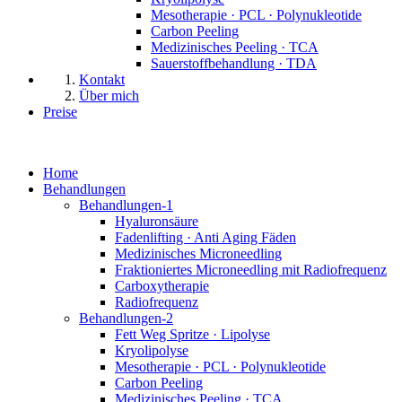
Mesotherapie · PCL · Polynukleotide
Carbon Peeling
Medizinisches Peeling · TCA
Sauerstoffbehandlung · TDA
Kontakt
Über mich
Preise
Home
Behandlungen
Behandlungen-1
Hyaluronsäure
Fadenlifting · Anti Aging Fäden
Medizinisches Microneedling
Fraktioniertes Microneedling mit Radiofrequenz
Carboxytherapie
Radiofrequenz
Behandlungen-2
Fett Weg Spritze · Lipolyse
Kryolipolyse
Mesotherapie · PCL · Polynukleotide
Carbon Peeling
Medizinisches Peeling · TCA