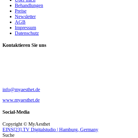
Behandlungen
Preise
Newsletter
AGB
Impressum
Datenschutz
Kontaktieren Sie uns
MyAesthet
Eppendorfer Baum 38
20249 Hamburg
+49 40 63732376
info@myaesthet.de
www.myaesthet.de
Social-Media
Copyright © MyAesthet
EINS[23].TV Digitalstudio | Hamburg, Germany
Suche