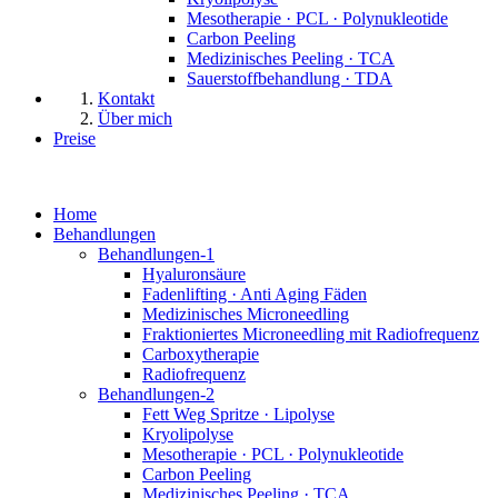
Mesotherapie · PCL · Polynukleotide
Carbon Peeling
Medizinisches Peeling · TCA
Sauerstoffbehandlung · TDA
Kontakt
Über mich
Preise
Home
Behandlungen
Behandlungen-1
Hyaluronsäure
Fadenlifting · Anti Aging Fäden
Medizinisches Microneedling
Fraktioniertes Microneedling mit Radiofrequenz
Carboxytherapie
Radiofrequenz
Behandlungen-2
Fett Weg Spritze · Lipolyse
Kryolipolyse
Mesotherapie · PCL · Polynukleotide
Carbon Peeling
Medizinisches Peeling · TCA