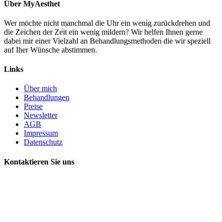
Über MyAesthet
Wer möchte nicht manchmal die Uhr ein wenig zurückdrehen und
die Zeichen der Zeit ein wenig mildern? Wir helfen Ihnen gerne
dabei mir einer Vielzahl an Behandlungsmethoden die wir speziell
auf Iher Wünsche abstimmen.
Links
Über mich
Behandlungen
Preise
Newsletter
AGB
Impressum
Datenschutz
Kontaktieren Sie uns
MyAesthet
Eppendorfer Baum 38
20249 Hamburg
+49 40 63732376