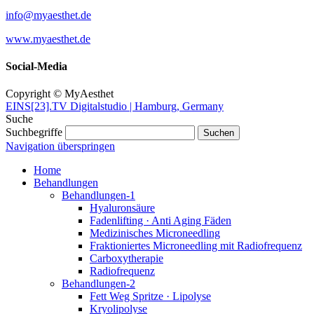
info@myaesthet.de
www.myaesthet.de
Social-Media
Copyright © MyAesthet
EINS[23].TV Digitalstudio | Hamburg, Germany
Suche
Suchbegriffe
Navigation überspringen
Home
Behandlungen
Behandlungen-1
Hyaluronsäure
Fadenlifting · Anti Aging Fäden
Medizinisches Microneedling
Fraktioniertes Microneedling mit Radiofrequenz
Carboxytherapie
Radiofrequenz
Behandlungen-2
Fett Weg Spritze · Lipolyse
Kryolipolyse